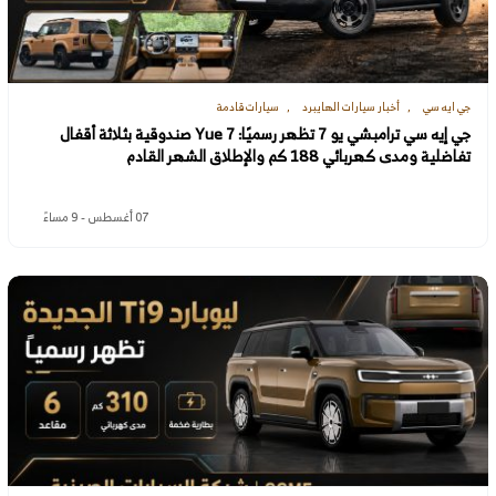
جي ايه سي
أخبار سيارات الهايبرد
سيارات قادمة
جي إيه سي ترامبشي يو 7 تظهر رسميًا: Yue 7 صندوقية بثلاثة أقفال
تفاضلية ومدى كهربائي 188 كم والإطلاق الشهر القادم
07 أغسطس - 9 مساءً