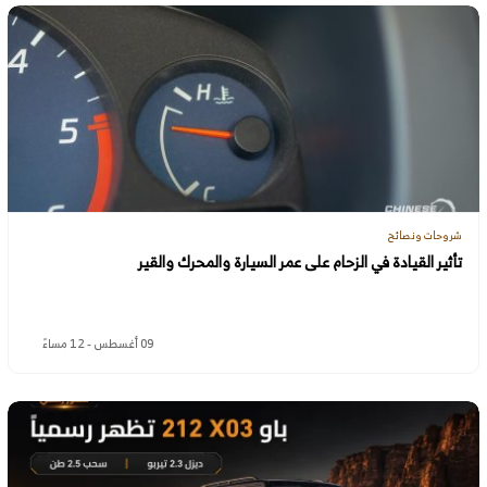
شروحات ونصائح
تأثير القيادة في الزحام على عمر السيارة والمحرك والقير
09 أغسطس - 12 مساءً