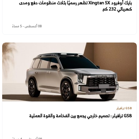
بايك أوفرود Xingtan 5X تظهر رسميًا بثلاث منظومات دفع ومدى
كهربائي 232 كم
08 أغسطس - 5 مساءً
GS8 ترافيلر
GS8 ترافيلر : تصميم خارجي يجمع بين الفخامة والقوة العملية
08 أغسطس - 4 مساءً