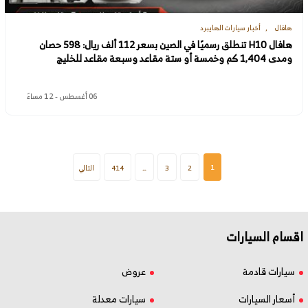
هافال
أخبار سيارات الهايبرد
هافال H10 تنطلق رسميًا في الصين بسعر 112 ألف ريال: 598 حصان
ومدى 1,404 كم وخمسة أو ستة مقاعد وسبعة مقاعد للخليج
06 أغسطس - 12 مساءً
1
2
3
…
414
التالي
اقسام السيارات
سيارات قادمة
عروض
أسعار السيارات
سيارات معدلة