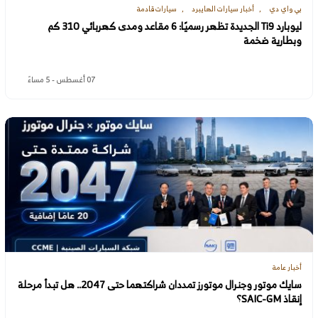
بي واي دي
أخبار سيارات الهايبرد
سيارات قادمة
ليوبارد Ti9 الجديدة تظهر رسميًا: 6 مقاعد ومدى كهربائي 310 كم
وبطارية ضخمة
07 أغسطس - 5 مساءً
أخبار عامة
سايك موتور وجنرال موتورز تمددان شراكتهما حتى 2047.. هل تبدأ مرحلة
إنقاذ SAIC-GM؟