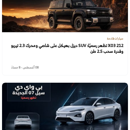
سيارات قادمة
212 X03 تظهر رسميًا: SUV ديزل بهيكل على شاصي ومحرك 2.3 تيربو
وقدرة سحب 2.5 طن
08 أغسطس - 8 مساءً